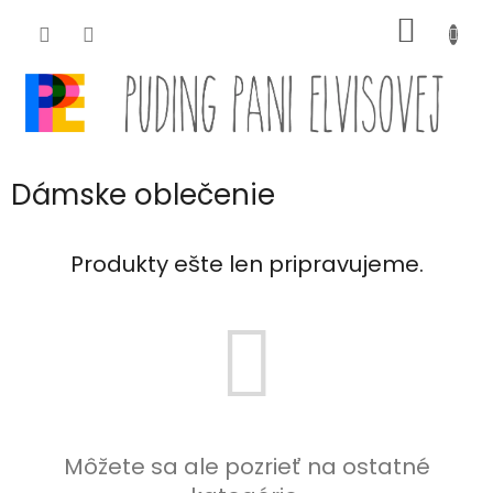
Prejsť
NÁKU
na
obsah
KOŠÍK
Dámske oblečenie
Produkty ešte len pripravujeme.
Môžete sa ale pozrieť na ostatné