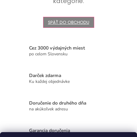
kategórie.
SPÄŤ DO OBCHODU
Cez 3000 výdajných miest
po celom Slovensku
Darček zdarma
Ku každej objednávke
Doručenie do druhého dňa
na akúkoľvek adresu
Garancia doručenia
nepoškodeného tovaru